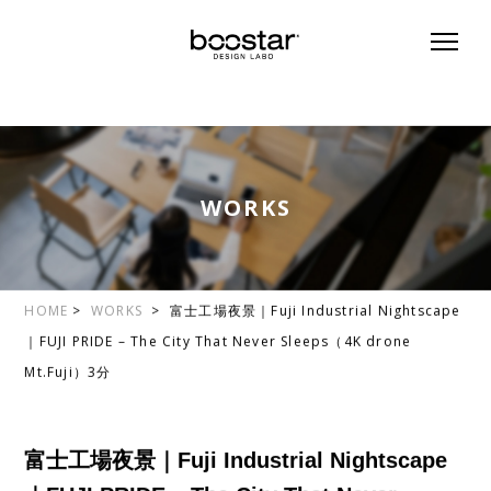
WORKS
HOME
>
WORKS
> 富士工場夜景｜Fuji Industrial Nightscape
｜FUJI PRIDE – The City That Never Sleeps（4K drone
Mt.Fuji）3分
富士工場夜景｜Fuji Industrial Nightscape