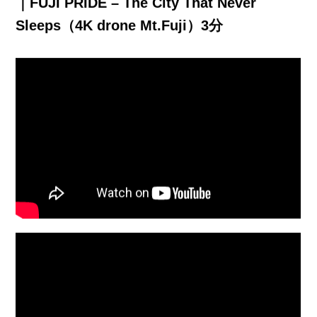
｜FUJI PRIDE – The City That Never
Sleeps（4K drone Mt.Fuji）3分